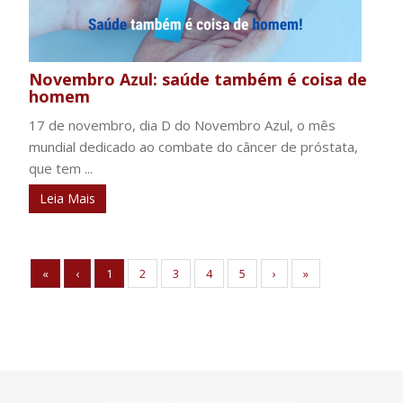
Novembro Azul: saúde também é coisa de
homem
17 de novembro, dia D do Novembro Azul, o mês
mundial dedicado ao combate do câncer de próstata,
que tem ...
Leia Mais
«
‹
1
2
3
4
5
›
»