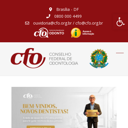
Brasília - DF
Barra de Fe
0800 000 4499
ouvidoria@cfo.org.br / cfo@cfo.org.br