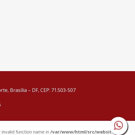
te, Brasília – DF, CEP: 71.503-507
5
 invalid function name in
/var/www/html/src/website/wp-