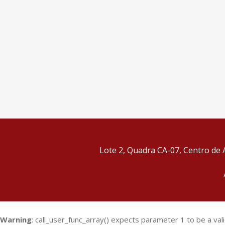
Lote 2, Quadra CA-07, Centro de A
Warning
: call_user_func_array() expects parameter 1 to be a val