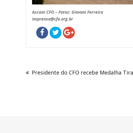
Ascom CFO – Fotos: Giovani Ferreira
imprensa@cfo.org.br
Navegação
de
Presidente do CFO recebe Medalha Tir
Post