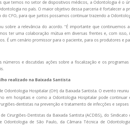
s que temos no setor de dispositivos médicos, a Odontologia é o ún
ontologia no país. O maior objetivo dessa parceria é fortalecer a p
 do CFO, para que juntos possamos continuar trazendo a Odontologia
ou sobre a relevância do acordo. “É importante que continuemos 
emos ter uma colaboração mútua em diversas frentes e, com isso, 
s. É um cenário promissor para o paciente, para os produtores e par
números e discutidas ações sobre a fiscalização e os programas
s.
lho realizado na Baixada Santista
m de Odontologia Hospitalar (OH) da Baixada Santista. O evento reuni
ho em hospitais e como a Odontologia Hospitalar pode continuar
irurgiões-dentistas na prevenção e tratamento de infecções e sepse
 Cirurgiões-Dentistas da Baixada Santista (ACDBS), do Sindicato 
 de Odontologia de São Paulo, da Câmara Técnica de Odontologi