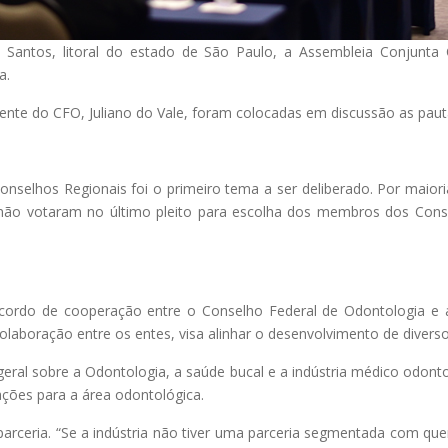
de Santos, litoral do estado de São Paulo, a Assembleia Conjunta
a.
dente do CFO, Juliano do Vale, foram colocadas em discussão as paut
Conselhos Regionais foi o primeiro tema a ser deliberado. Por maiori
e não votaram no último pleito para escolha dos membros dos Cons
ordo de cooperação entre o Conselho Federal de Odontologia e a A
aboração entre os entes, visa alinhar o desenvolvimento de diverso
geral sobre a Odontologia, a saúde bucal e a indústria médico odont
ações para a área odontológica.
rceria. “Se a indústria não tiver uma parceria segmentada com quem