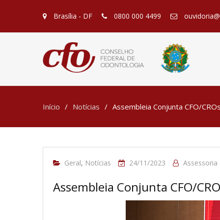
Brasília - DF
0800 000 4499
ouvidoria@c
Início
Notícias
Assembleia Conjunta CFO/CROs 
Geral
,
Notícias
24/11/2023
Assessori
Assembleia Conjunta CFO/CROs