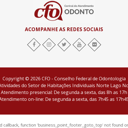
ACOMPANHE AS REDES SOCIAIS
facebook
Instagram
twitter
youtube
flickr
Copyright © 2026 CFO - Conselho Federal de Odontologia
tividades do Setor de Habitações Individuais Norte Lago Nor
Atendimento presencial: De segunda a sexta, das 8h as 17h
Atendimento on-line: De segunda a sexta, das 7h45 as 17h4
id callback, function 'business_point_footer_goto_top' not found or