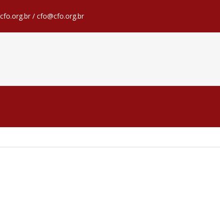
fo.org.br / cfo@cfo.org.br