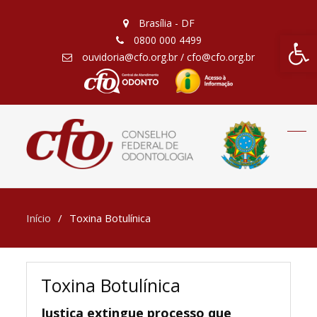
Brasília - DF
Barra de Fe
0800 000 4499
ouvidoria@cfo.org.br / cfo@cfo.org.br
Início
Toxina Botulínica
Toxina Botulínica
Justiça extingue processo que