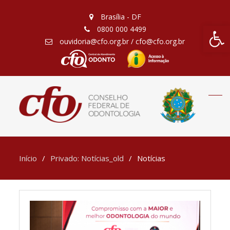
Brasília - DF
Barra de Fe
0800 000 4499
ouvidoria@cfo.org.br / cfo@cfo.org.br
Início
Privado: Notícias_old
Notícias