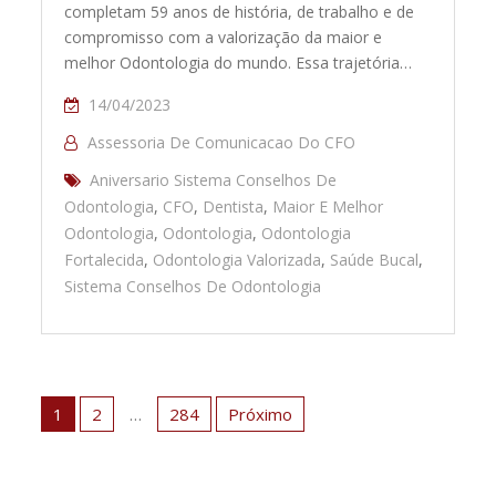
completam 59 anos de história, de trabalho e de
compromisso com a valorização da maior e
melhor Odontologia do mundo. Essa trajetória…
14/04/2023
Assessoria De Comunicacao Do CFO
Aniversario Sistema Conselhos De
Odontologia
,
CFO
,
Dentista
,
Maior E Melhor
Odontologia
,
Odontologia
,
Odontologia
Fortalecida
,
Odontologia Valorizada
,
Saúde Bucal
,
Sistema Conselhos De Odontologia
Navegação
por
1
2
…
284
Próximo
posts