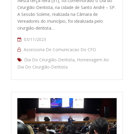
Nesta terça-feira (31), foi comemorado o Dia do
Cirurgião-Dentista, na cidade de Santo André – SP.
A Sessão Solene, realizada na Câmara de
Vereadores do município, foi idealizada pelo
cirurgião-dentista…
03/11/2023
Assessoria De Comunicacao Do CFO
Dia Do Cirurgião-Dentista
,
Homenagem Ao
Dia Do Cirurgião-Dentista