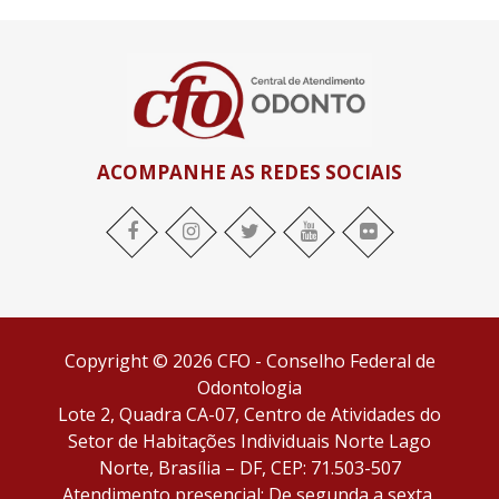
ACOMPANHE AS REDES SOCIAIS
facebook
Instagram
twitter
youtube
flickr
Copyright © 2026 CFO - Conselho Federal de
Odontologia
Lote 2, Quadra CA-07, Centro de Atividades do
Setor de Habitações Individuais Norte Lago
Norte, Brasília – DF, CEP: 71.503-507
Atendimento presencial: De segunda a sexta,