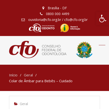
Brasília - DF
Barra de Fe
0800 000 4499
ouvidoria@cfo.org.br / cfo@cfo.org.br
Início
Geral
Colar de Âmbar para Bebês – Cuidado
Geral