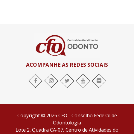
ACOMPANHE AS REDES SOCIAIS
facebook
Instagram
twitter
youtube
flickr
Copyright © 2026 CFO - Conselho Federal de
Odontologia
Lote 2, Quadra CA-07, Centro de Atividades do