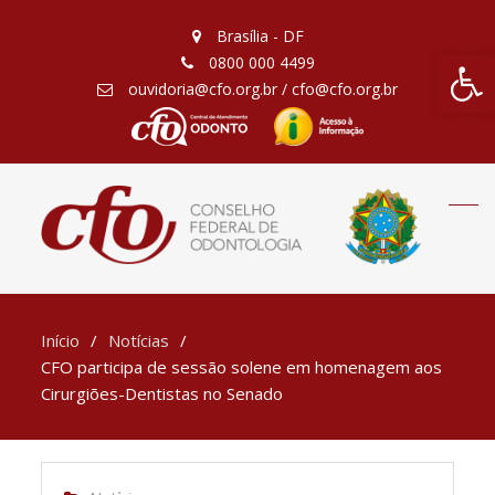
Brasília - DF
Barra de Fe
0800 000 4499
ouvidoria@cfo.org.br / cfo@cfo.org.br
Início
Notícias
CFO participa de sessão solene em homenagem aos
Cirurgiões-Dentistas no Senado