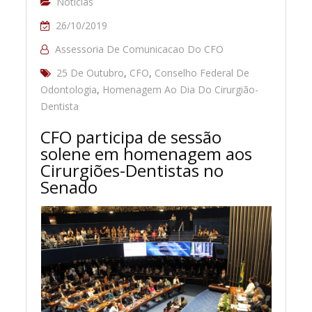
Notícias
26/10/2019
Assessoria De Comunicacao Do CFO
25 De Outubro
,
CFO
,
Conselho Federal De
Odontologia
,
Homenagem Ao Dia Do Cirurgião-
Dentista
CFO participa de sessão
solene em homenagem aos
Cirurgiões-Dentistas no
Senado