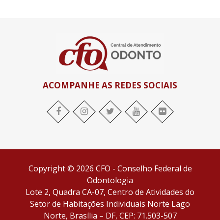
ACOMPANHE AS REDES SOCIAIS
facebook
Instagram
twitter
youtube
flickr
Copyright © 2026 CFO - Conselho Federal de
Odontologia
Lote 2, Quadra CA-07, Centro de Atividades do
Setor de Habitações Individuais Norte Lago
Norte, Brasília – DF, CEP: 71.503-507