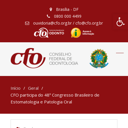
Brasília - DF
Barra de Fe
0800 000 4499
ouvidoria@cfo.org.br / cfo@cfo.org.br
Início
Geral
CFO participa do 48º Congresso Brasileiro de
Estomatologia e Patologia Oral