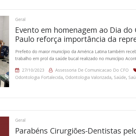
Geral
Evento em homenagem ao Dia do C
Paulo reforça importância da repre
Prefeito do maior município da América Latina também receb
trabalho em prol da saúde bucal realizado no município Acont
27/10/2023
Assessoria De Comunicacao Do CFO
Odontologia Fortalecida
,
Odontologia Valorizada
,
Saúde
,
Saú
Geral
Parabéns Cirurgiões-Dentistas pelo