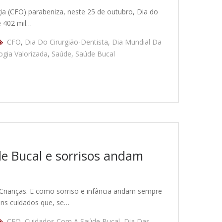
a (CFO) parabeniza, neste 25 de outubro, Dia do
e 402 mil…
CFO
,
Dia Do Cirurgião-Dentista
,
Dia Mundial Da
gia Valorizada
,
Saúde
,
Saúde Bucal
de Bucal e sorrisos andam
Crianças. E como sorriso e infância andam sempre
uns cuidados que, se…
CFO
,
Cuidados Com A Saúde Bucal
,
Dia Das