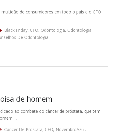
uma multidão de consumidores em todo o país e o CFO
…
Black Friday
,
CFO
,
Odontologia
,
Odontologia
onselhos De Odontologia
coisa de homem
dicado ao combate do câncer de próstata, que tem
 homem.…
Cancer De Prostata
,
CFO
,
NovembroAzul
,