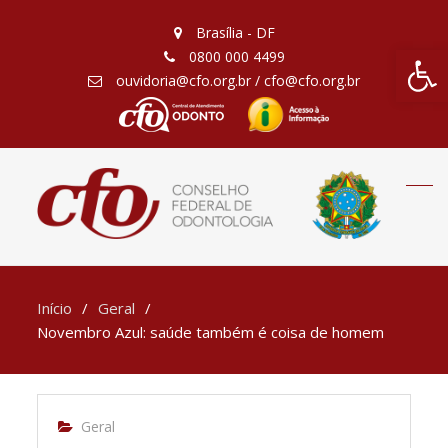
Brasília - DF
Barra de Fe
0800 000 4499
ouvidoria@cfo.org.br / cfo@cfo.org.br
Início
Geral
Novembro Azul: saúde também é coisa de homem
Geral