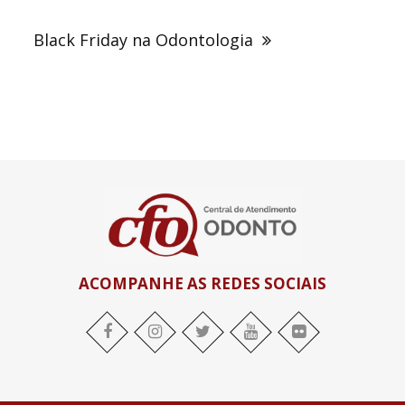
Black Friday na Odontologia
ACOMPANHE AS REDES SOCIAIS
facebook
Instagram
twitter
youtube
flickr