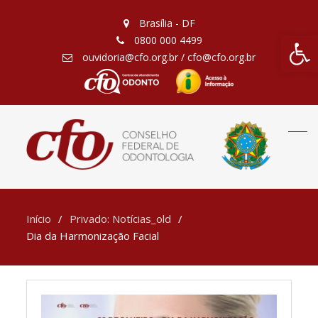
Brasília - DF
Barra de Fe
0800 000 4499
ouvidoria@cfo.org.br / cfo@cfo.org.br
Início
Privado: Notícias_old
Dia da Harmonização Facial