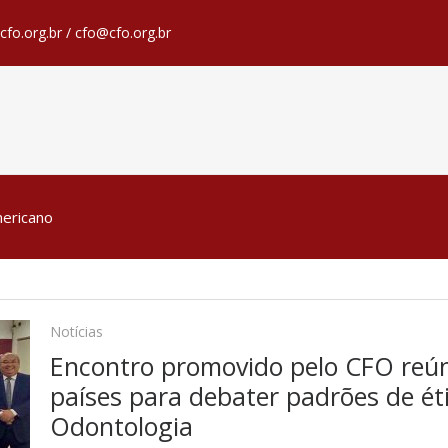
fo.org.br / cfo@cfo.org.br
mericano
Notícias
Encontro promovido pelo CFO reún
países para debater padrões de éti
Odontologia