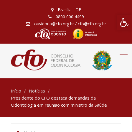
Brasília - DF
Barra de Fe
0800 000 4499
ouvidoria@cfo.org.br / cfo@cfo.org.br
Início
Notícias
Presidente do CFO destaca demandas da
Odontologia em reunião com ministro da Saúde