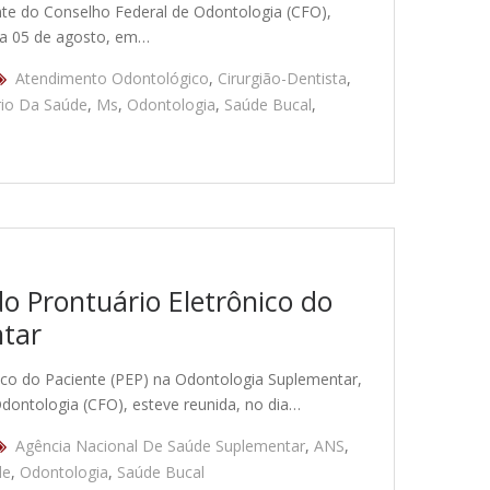
nte do Conselho Federal de Odontologia (CFO),
dia 05 de agosto, em…
Atendimento Odontológico
,
Cirurgião-Dentista
,
rio Da Saúde
,
Ms
,
Odontologia
,
Saúde Bucal
,
 Prontuário Eletrônico do
ntar
ico do Paciente (PEP) na Odontologia Suplementar,
ontologia (CFO), esteve reunida, no dia…
Agência Nacional De Saúde Suplementar
,
ANS
,
de
,
Odontologia
,
Saúde Bucal