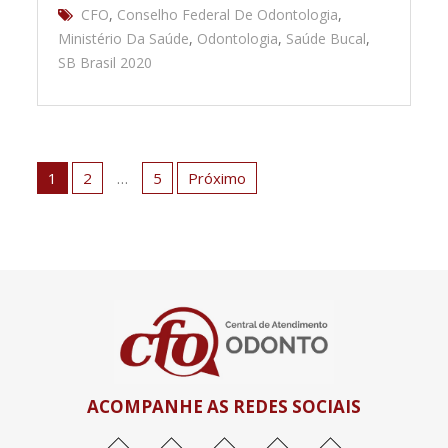
CFO
,
Conselho Federal De Odontologia
,
Ministério Da Saúde
,
Odontologia
,
Saúde Bucal
,
SB Brasil 2020
Navegação
por
1
2
…
5
Próximo
posts
ACOMPANHE AS REDES SOCIAIS