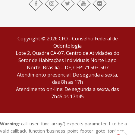
facebook
Instagram
twitter
youtube
flickr
Copyright © 2026 CFO - Conselho Federal de
Odontologia
Lote 2, Quadra CA-07, Centro de Atividades do
Setor de Habitações Individuais Norte Lago
Norte, Brasília – DF, CEP: 71.503-507
Atendimento presencial: De segunda a sexta,
das 8h as 17h
Atendimento on-line: De segunda a sexta, das
7h45 as 17h45
Warning
: call_user_func_array() expects parameter 1 to be a
valid callback, function 'business_point_footer_goto_top' not