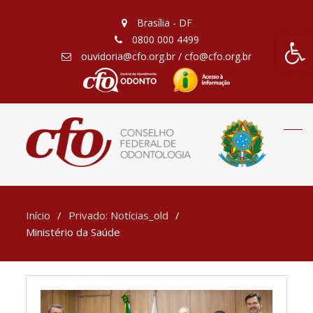
Brasília - DF
Barra de Fe
0800 000 4499
ouvidoria@cfo.org.br / cfo@cfo.org.br
Início
Privado: Notícias_old
Ministério da Saúde