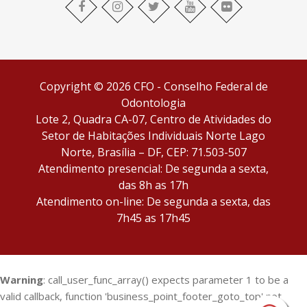
facebook
Instagram
twitter
youtube
flickr
Copyright © 2026 CFO - Conselho Federal de
Odontologia
Lote 2, Quadra CA-07, Centro de Atividades do
Setor de Habitações Individuais Norte Lago
Norte, Brasília – DF, CEP: 71.503-507
Atendimento presencial: De segunda a sexta,
das 8h as 17h
Atendimento on-line: De segunda a sexta, das
7h45 as 17h45
Warning
: call_user_func_array() expects parameter 1 to be a
valid callback, function 'business_point_footer_goto_top' not