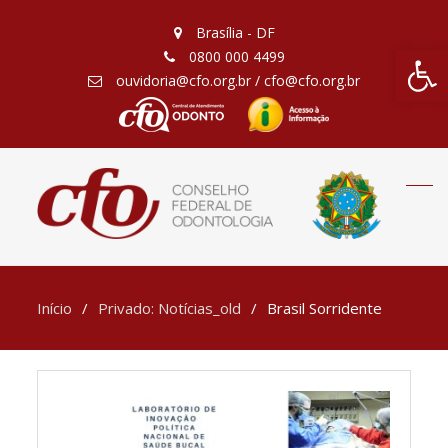
Brasília - DF
Barra de Fe
0800 000 4499
ouvidoria@cfo.org.br / cfo@cfo.org.br
Início
Privado: Notícias_old
Brasil Sorridente