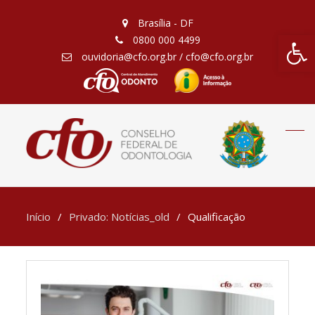
Brasília - DF
Barra de Fe
0800 000 4499
ouvidoria@cfo.org.br / cfo@cfo.org.br
Início
Privado: Notícias_old
Qualificação