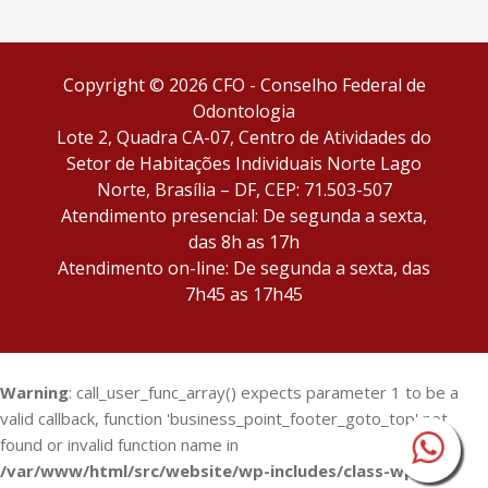
facebook
Instagram
Copyright © 2026 CFO - Conselho Federal de
Odontologia
Lote 2, Quadra CA-07, Centro de Atividades do
Setor de Habitações Individuais Norte Lago
Norte, Brasília – DF, CEP: 71.503-507
Atendimento presencial: De segunda a sexta,
das 8h as 17h
Atendimento on-line: De segunda a sexta, das
7h45 as 17h45
Warning
: call_user_func_array() expects parameter 1 to be a
valid callback, function 'business_point_footer_goto_top' not
found or invalid function name in
/var/www/html/src/website/wp-includes/class-wp-