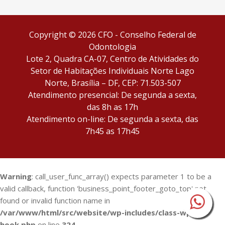
Copyright © 2026 CFO - Conselho Federal de
Odontologia
Lote 2, Quadra CA-07, Centro de Atividades do
Setor de Habitações Individuais Norte Lago
Norte, Brasília – DF, CEP: 71.503-507
Atendimento presencial: De segunda a sexta,
das 8h as 17h
Atendimento on-line: De segunda a sexta, das
7h45 as 17h45
Warning
: call_user_func_array() expects parameter 1 to be a
valid callback, function 'business_point_footer_goto_top' not
found or invalid function name in
/var/www/html/src/website/wp-includes/class-wp-
hook.php
on line
324