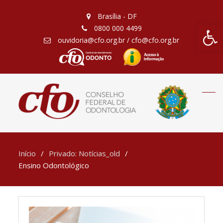
Brasília - DF
Barra de Fe
0800 000 4499
ouvidoria@cfo.org.br / cfo@cfo.org.br
Início
Privado: Notícias_old
Ensino Odontológico