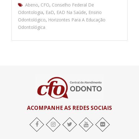
Abeno
,
CFO
,
Conselho Federal De
Odontologia
,
EaD
,
EAD Na Saúde
,
Ensino
Odontológico
,
Horizontes Para A Educação
Odontológica
ACOMPANHE AS REDES SOCIAIS
facebook
Instagram
twitter
youtube
flickr